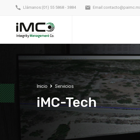
Llámanos:
(01) 55 5868 - 3884
Email:
contacto@paimc.m
Inicio
Servicios
iMC-Tech