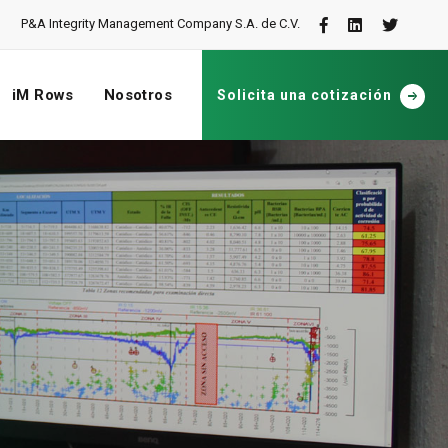
P&A Integrity Management Company S.A. de C.V.
iM Rows
Nosotros
Solicita una cotización